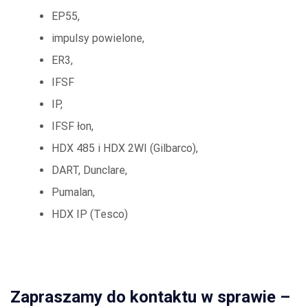
EP55,
impulsy powielone,
ER3,
IFSF
IP,
IFSF łon,
HDX 485 i HDX 2WI (Gilbarco),
DART, Dunclare,
Pumalan,
HDX IP (Tesco)
Zapraszamy do kontaktu w sprawie –