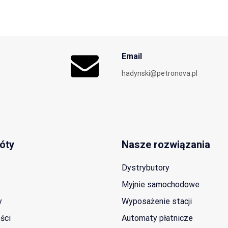
Email
hadynski@petronova.pl
óty
Nasze rozwiązania
Dystrybutory
Myjnie samochodowe
y
Wyposażenie stacji
ści
Automaty płatnicze