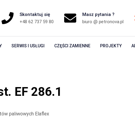
Skontaktuj się
Masz pytania ?
+48 62 737 59 80
biuro @ petronova.pl
Y
SERWIS I USŁUGI
CZĘŚCI ZAMIENNE
PROJEKTY
A
st. EF 286.1
tów paliwowych Elaflex