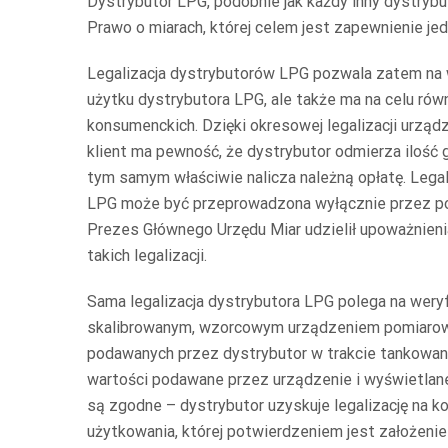
Dystrybutor LPG, podobnie jak każdy inny dystry
Prawo o miarach, której celem jest zapewnienie jed
Legalizacja dystrybutorów LPG pozwala zatem na
użytku dystrybutora LPG, ale także ma na celu rów
konsumenckich. Dzięki okresowej legalizacji urzą
klient ma pewność, że dystrybutor odmierza ilość 
tym samym właściwie nalicza należną opłatę. Legal
LPG może być przeprowadzona wyłącznie przez p
Prezes Głównego Urzędu Miar udzielił upoważnien
takich legalizacji.
Sama legalizacja dystrybutora LPG polega na weryfi
skalibrowanym, wzorcowym urządzeniem pomiaro
podawanych przez dystrybutor w trakcie tankowania
wartości podawane przez urządzenie i wyświetlan
są zgodne – dystrybutor uzyskuje legalizację na ko
użytkowania, której potwierdzeniem jest założeni