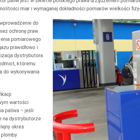
butor paliw jest w świetle polskiego prawa urządzeniem pomi
nolitości miar i wymaganej dokładności pomiarów wielkości fizy
 wprowadzenie do
nież ochronę praw
dzenia pomiarowego
gazu prawidłowo i
izacja dystrybutora
odmiot, któremu
ia do wykonywania
kacji
wym wartości
 paliwa – jeśli
e na dystrybutorze
lejny okres
e plomby