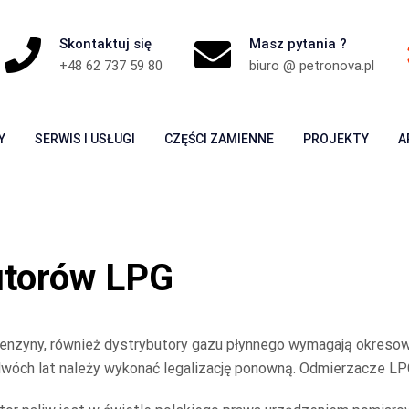
Skontaktuj się
Masz pytania ?
+48 62 737 59 80
biuro @ petronova.pl
Y
SERWIS I USŁUGI
CZĘŚCI ZAMIENNE
PROJEKTY
A
utorów LPG
enzyny, również dystrybutory gazu płynnego wymagają okresowe
dwóch lat należy wykonać legalizację ponowną. Odmierzacze LPG