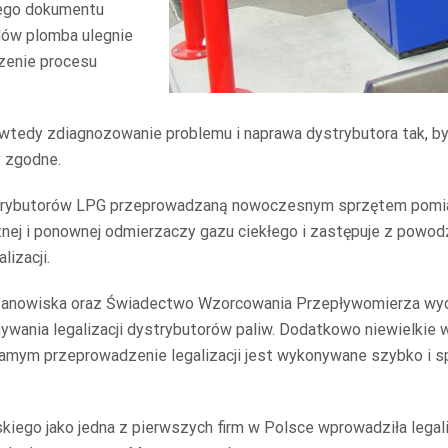
nego dokumentu
dów plomba ulegnie
zenie procesu
t wtedy zdiagnozowanie problemu i naprawa dystrybutora tak, 
y zgodne.
dystrybutorów LPG przeprowadzaną nowoczesnym sprzętem pomia
nej i ponownej odmierzaczy gazu ciekłego i zastępuje z powod
izacji.
tanowiska oraz Świadectwo Wzorcowania Przepływomierza wyd
nia legalizacji dystrybutorów paliw. Dodatkowo niewielkie w
amym przeprowadzenie legalizacji jest wykonywane szybko i sp
iego jako jedna z pierwszych firm w Polsce wprowadziła legal