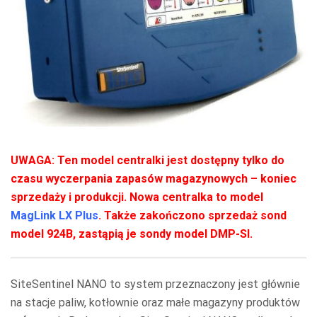
UWAGA: Ten model centralki jest dostępny tylko do
czasu wyczerpania zapasów magazynowych – koniec
sprzedaży i produkcji. Nowa centralka to model
MagLink LX Plus
. Także zakończono sprzedaż sond
model 924B, zastąpią je sondy model DMP-SI.
SiteSentinel NANO to system przeznaczony jest głównie
na stacje paliw, kotłownie oraz małe magazyny produktów