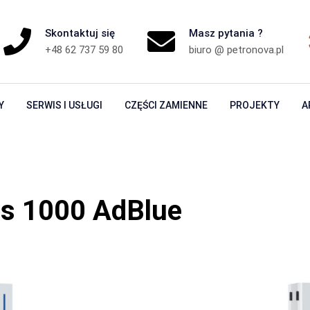
Skontaktuj się
Masz pytania ?
+48 62 737 59 80
biuro @ petronova.pl
Y
SERWIS I USŁUGI
CZĘŚCI ZAMIENNE
PROJEKTY
A
ss 1000 AdBlue