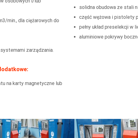
ów osobowych i/lub
solidna obudowa ze stali n
część wężowa i pistolety
/min., dla ciężarowych do
pełny układ preselekcji w l
aluminiowe pokrywy boczn
 systemami zarządzania.
 dodatkowe:
tu na karty magnetyczne lub