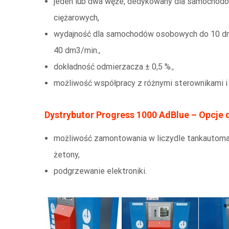
jeden lub dwa węże, dedykowany dla samochod
ciężarowych,
wydajność dla samochodów osobowych do 10 dm3
40 dm3/min.,
dokładność odmierzacza ± 0,5 %.,
możliwość współpracy z różnymi sterownikami i
Dystrybutor Progress 1000 AdBlue – Opcje
możliwość zamontowania w liczydle tankautoma
żetony,
podgrzewanie elektroniki.