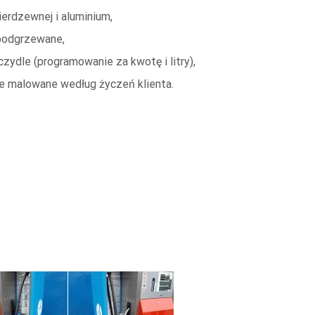
ierdzewnej i aluminium,
 podgrzewane,
iczydle (programowanie za kwotę i litry),
e malowane według życzeń klienta.