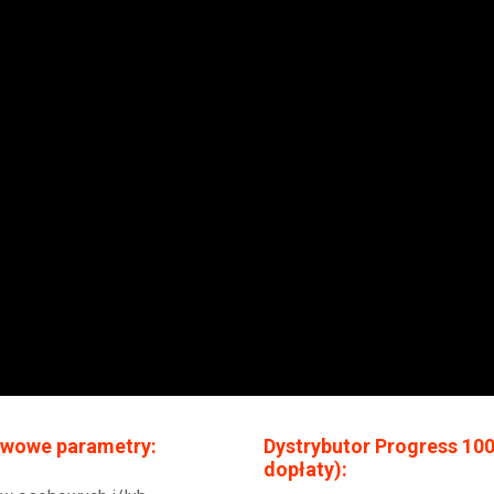
awowe parametry:
Dystrybutor Progress 10
dopłaty):